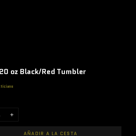
20 oz Black/Red Tumbler
ticians
 oferta
cantidad
Aumentar cantidad
AÑADIR A LA CESTA