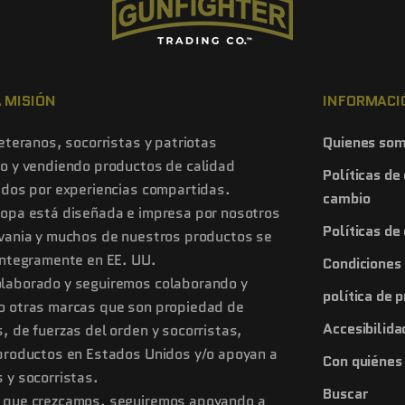
 MISIÓN
INFORMACI
veteranos, socorristas y patriotas
Quienes so
o y vendiendo productos de calidad
Políticas de
ados por experiencias compartidas.
cambio
ropa está diseñada e impresa por nosotros
Políticas de
lvania y muchos de nuestros productos se
íntegramente en EE. UU.
Condiciones 
laborado y seguiremos colaborando y
política de 
o otras marcas que son propiedad de
Accesibilida
, de fuerzas del orden y socorristas,
productos en Estados Unidos y/o apoyan a
Con quiénes
 y socorristas.
Buscar
 que crezcamos, seguiremos apoyando a