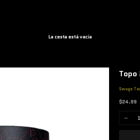
La cesta está vacía
Topo 
Savage Tac
Precio de
$24.99
Reducir 