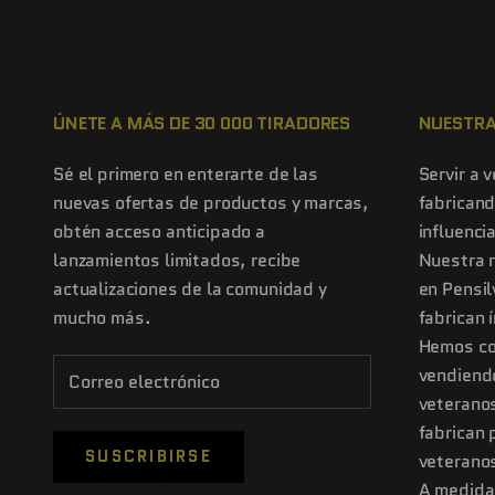
ÚNETE A MÁS DE 30 000 TIRADORES
NUESTRA
Sé el primero en enterarte de las
Servir a 
nuevas ofertas de productos y marcas,
fabricand
obtén acceso anticipado a
influenci
lanzamientos limitados, recibe
Nuestra 
actualizaciones de la comunidad y
en Pensi
mucho más.
fabrican 
Hemos co
vendiend
veteranos
fabrican 
SUSCRIBIRSE
veteranos
A medida