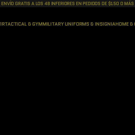
ENVÍO GRATIS A LOS 48 INFERIORES EN PEDIDOS DE $150 O MÁS
IR
TACTICAL & GYM
MILITARY UNIFORMS & INSIGNIA
HOME & 