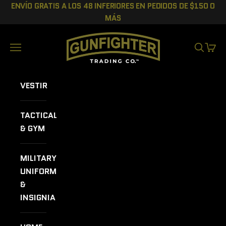
Ir al contenido
ENVÍO GRATIS A LOS 48 INFERIORES EN PEDIDOS DE $150 O
MÁS
GUNFIGHTER TRADING CO.
Menú
BUSCAR
CEST
VESTIR
TACTICAL
& GYM
MILITARY
UNIFORMS
&
INSIGNIA