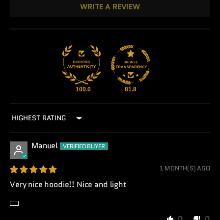
WRITE A REVIEW
100.0
81.8
Sort by
Manuel
1 MONTH(S) AGO
Very nice hoodie!! Nice and light
0
0