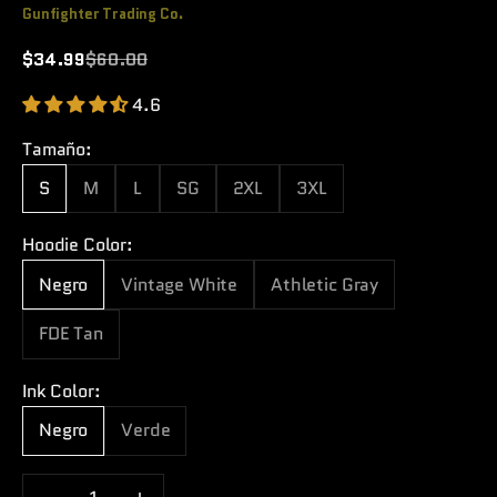
Gunfighter Trading Co.
Precio de oferta
Precio normal
$34.99
$60.00
4.6
Tamaño:
S
M
L
SG
2XL
3XL
Hoodie Color:
Negro
Vintage White
Athletic Gray
FDE Tan
Ink Color:
Negro
Verde
Reducir cantidad
Aumentar cantidad