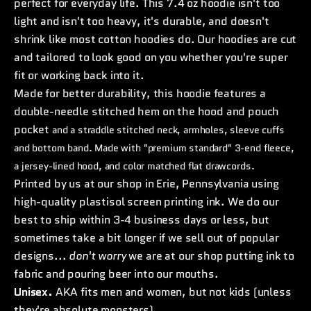
perfect for everyday life. This 7.4 oz hoodie isn't too
light and isn't too heavy, it's durable, and doesn't
shrink like most cotton hoodies do. Our hoodies are cut
and tailored to look good on you whether you're super
fit or working back into it.
Made for better durability, this hoodie features a
double-needle stitched hem on the hood and pouch
pocket
and a straddle stitched neck, armholes, sleeve cuffs
and bottom band. Made with "premium standard" 3-end fleece,
a jersey-lined hood, and color matched flat drawcords.
Printed by us at our shop in Erie, Pennsylvania using
high-quality plastisol screen printing ink. We do our
best to ship within 3-4 business days or less, but
sometimes take a bit longer if we sell out of popular
designs...
don't worry
we are at our shop putting ink to
fabric and pouring beer into our mouths.
Unisex.
AKA fits men and women, but not kids (unless
they're absolute monsters).