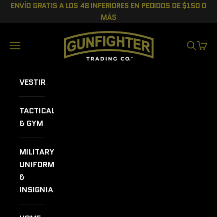
Ir al contenido
ENVÍO GRATIS A LOS 48 INFERIORES EN PEDIDOS DE $150 O
MÁS
GUNFIGHTER TRADING CO.
Menú
BUSCAR
CEST
VESTIR
TACTICAL
& GYM
MILITARY
UNIFORMS
&
INSIGNIA