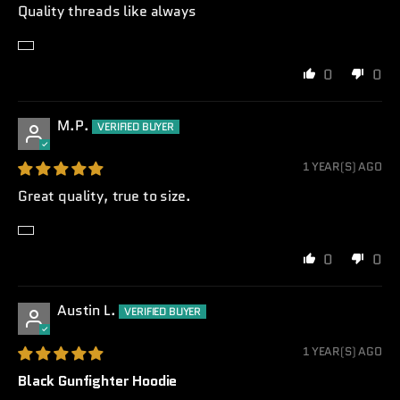
Quality threads like always
0
0
M.P.
1 YEAR(S) AGO
Great quality, true to size.
0
0
Austin L.
1 YEAR(S) AGO
Black Gunfighter Hoodie