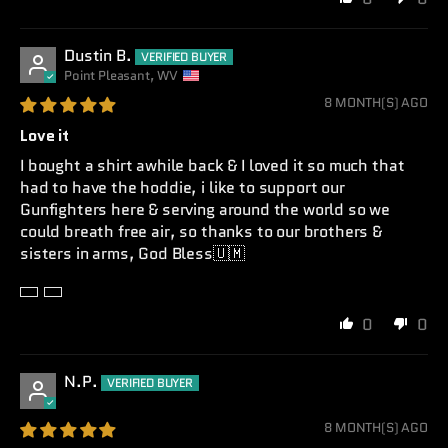
Dustin B.
Point Pleasant, WV
8 MONTH(S) AGO
Love it
I bought a shirt awhile back & I loved it so much that
had to have the hoddie, i like to support our
Gunfighters here & serving around the world so we
could breath free air, so thanks to our brothers &
sisters in arms, God Bless🇺🇲
0
0
N.P.
8 MONTH(S) AGO