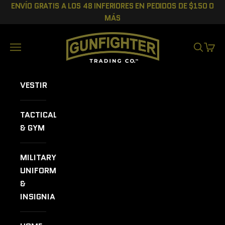
Ir al contenido
ENVÍO GRATIS A LOS 48 INFERIORES EN PEDIDOS DE $150 O
MÁS
GUNFIGHTER TRADING CO.
Menú
BUSCAR
CEST
VESTIR
TACTICAL
& GYM
MILITARY
UNIFORMS
&
INSIGNIA