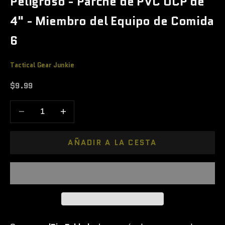
Peligroso - Parche de PVC OCP de
4" - Miembro del Equipo de Comida
6
Tactical Gear Junkie
Precio de oferta
$9.99
Reducir cantidad
Aumentar cantidad
AÑADIR A LA CESTA