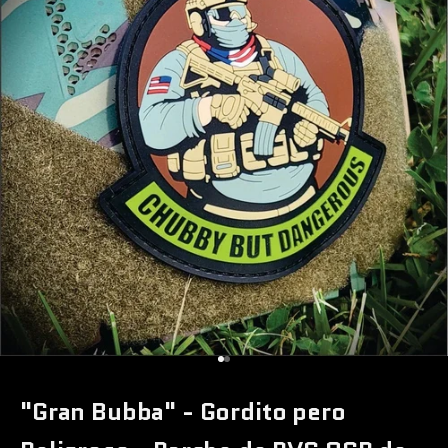
Ir al artículo 1
Ir al artículo 2
"Gran Bubba" - Gordito pero