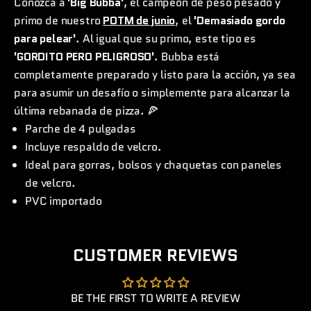
Conozca a
'Big Bubba'
, el campeón de peso pesado y
primo de nuestro
POTM de junio
, el
'Demasiado gordo
para pelear'
. Al igual que su primo, este tipo es
'GORDITO PERO PELIGROSO'
. Bubba está
completamente preparado y listo para la acción, ya sea
para asumir un desafío o simplemente para alcanzar la
última rebanada de pizza. 🍕
Parche de 4 pulgadas
Incluye respaldo de velcro.
Ideal para gorras, bolsos y chaquetas con paneles
de velcro.
PVC importado
CUSTOMER REVIEWS
BE THE FIRST TO WRITE A REVIEW