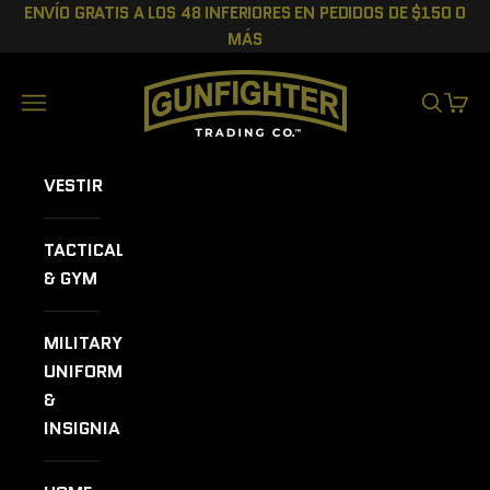
Ir al contenido
ENVÍO GRATIS A LOS 48 INFERIORES EN PEDIDOS DE $150 O
MÁS
GUNFIGHTER TRADING CO.
Menú
BUSCAR
CEST
VESTIR
TACTICAL
& GYM
MILITARY
UNIFORMS
&
INSIGNIA