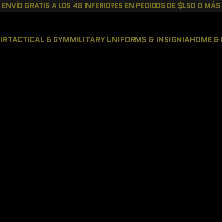
ENVÍO GRATIS A LOS 48 INFERIORES EN PEDIDOS DE $150 O MÁS
IR
TACTICAL & GYM
MILITARY UNIFORMS & INSIGNIA
HOME & 