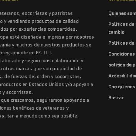
veteranos, socorristas y patriotas
Quienes so
o y vendiendo productos de calidad
Políticas de
ados por experiencias compartidas.
cambio
ropa está diseñada e impresa por nosotros
Políticas de
lvania y muchos de nuestros productos se
íntegramente en EE. UU.
Condiciones 
laborado y seguiremos colaborando y
política de 
o otras marcas que son propiedad de
Accesibilida
, de fuerzas del orden y socorristas,
productos en Estados Unidos y/o apoyan a
Con quiénes
 y socorristas.
Buscar
 que crezcamos, seguiremos apoyando a
iones benéficas de veteranos y
as, tan a menudo como sea posible.