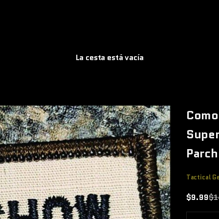
La cesta está vacía
Como 
Super
Parch
Tactical G
Precio de
Pr
$9.99
$1
Reducir 