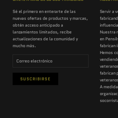
Sé el primero en enterarte de las
Servir a 
nuevas ofertas de productos y marcas,
fabricand
obtén acceso anticipado a
influenci
lanzamientos limitados, recibe
Nuestra 
actualizaciones de la comunidad y
en Pensi
mucho más.
fabrican 
Hemos co
vendiend
veteranos
fabrican 
SUSCRIBIRSE
veteranos
A medida
organizac
socorrist