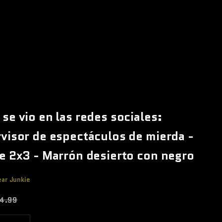
se vio en las redes sociales:
visor de espectáculos de mierda -
e 2x3 - Marrón desierto con negro
ear Junkie
 oferta
ecio normal
4.99
cantidad
Aumentar cantidad