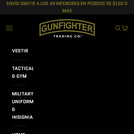
Ir al contenido
ENVÍO GRATIS A LOS 48 INFERIORES EN PEDIDOS DE $150 O
MÁS
GUNFIGHTER TRADING CO.
Menú
BUSCAR
CEST
VESTIR
TACTICAL
& GYM
MILITARY
UNIFORMS
&
INSIGNIA